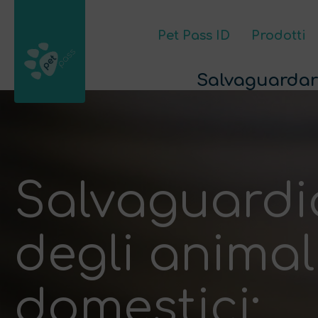
Pet Pass ID
Prodotti
Pet Pass ID
Contatto
Il mio account
Salvaguardare 
Salvaguardi
degli animal
domestici: