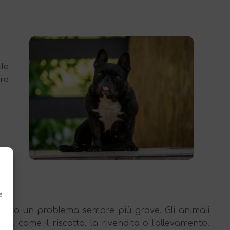
ile
re
e
entando un problema sempre più grave. Gli animali
pi, come il riscatto, la rivendita o l'allevamento.