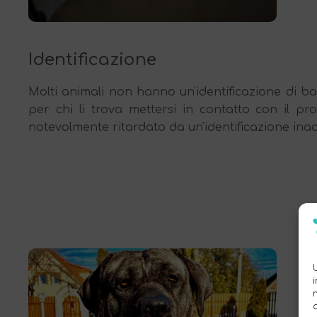
Identificazione
Molti animali non hanno un'identificazione di ba
per chi li trova mettersi in contatto con il pr
notevolmente ritardato da un'identificazione ina
F
In
do