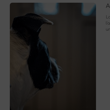
A
L
l'
u