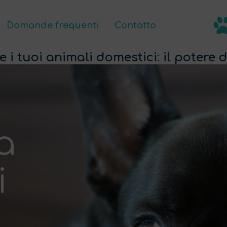
Domande frequenti
Contatto
Prodotti
Domande frequenti
IT
i tuoi animali domestici: il potere d
a
i