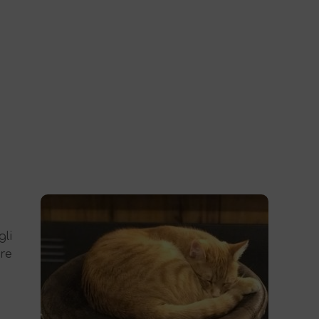
li
re