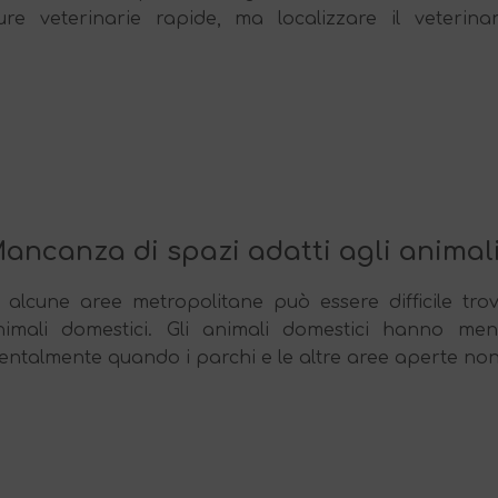
re veterinarie rapide, ma localizzare il veterinar
ancanza di spazi adatti agli animal
n alcune aree metropolitane può essere difficile trov
nimali domestici. Gli animali domestici hanno meno
ntalmente quando i parchi e le altre aree aperte non 