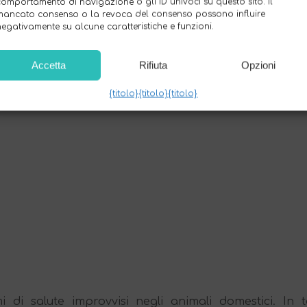
comportamento di navigazione o gli ID univoci su questo sito. Il
esto alza la posta in gioco per i tentativi di protegger
mancato consenso o la revoca del consenso possono influire
negativamente su alcune caratteristiche e funzioni.
Accetta
Rifiuta
Opzioni
{titolo}
{titolo}
{titolo}
di salute improvvisi negli animali domestici. In ta