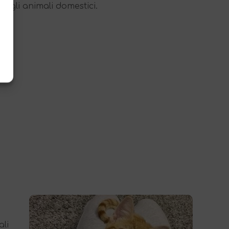
e gli animali domestici.
li