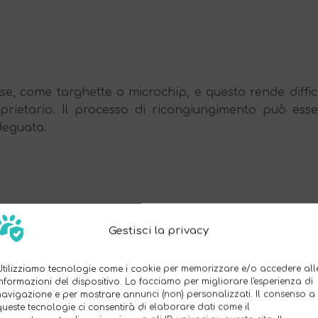
se, come targhette o microchip, e questo rende diffic
oprietario. Il processo di ricongiungimento può esse
deguata.
Gestisci la privacy
urto di animali domestici
Utilizziamo tecnologie come i cookie per memorizzare e/o accedere all
informazioni del dispositivo. Lo facciamo per migliorare l'esperienza di
 alcuni luoghi, il furto di animali domestici sta div
navigazione e per mostrare annunci (non) personalizzati. Il consenso a
queste tecnologie ci consentirà di elaborare dati come il
mestici possono essere presi dai ladri per diversi sco