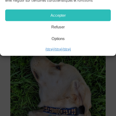
effet négatif sur certaines caractéristiques et fonctions.
animaux de compagnie, de trouver des
abris d'urgence qui acceptent les animaux
et d'assurer leur protection pendant de
Accepter
telles catastrophes.
Refuser
Options
{titre}
{titre}
{titre}