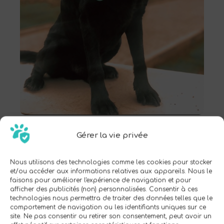
Gérer la vie privée
Catastrophes naturelles
Nous utilisons des technologies comme les cookies pour stocker
Les animaux de compagnie peuvent être
et/ou accéder aux informations relatives aux appareils. Nous le
gravement blessés par des catastrophes
faisons pour améliorer l'expérience de navigation et pour
naturelles telles que les ouragans, les
afficher des publicités (non) personnalisées. Consentir à ces
technologies nous permettra de traiter des données telles que le
incendies de forêt ou les tremblements de
comportement de navigation ou les identifiants uniques sur ce
terre. Il peut être difficile d'évacuer avec des
site. Ne pas consentir ou retirer son consentement, peut avoir un