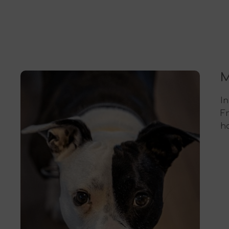
M
I
F
ha