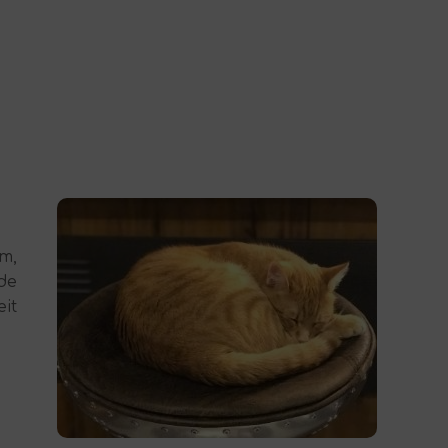
m,
de
it