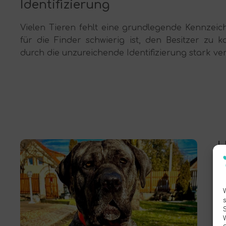
Identifizierung
Vielen Tieren fehlt eine grundlegende Kennzeic
für die Finder schwierig ist, den Besitzer zu 
durch die unzureichende Identifizierung stark ve
H
A
v
w