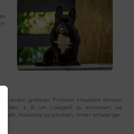
es
ch
 zu einem größeren Problem. Haustiere können
erden, z. B. um Lösegeld zu erpressen, sie
rsuch, Haustiere zu schützen, immer schwieriger.
.