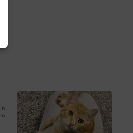
In
en