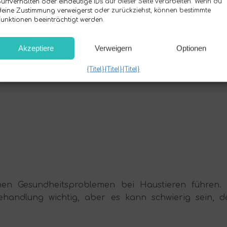
Surfverhalten oder eindeutige IDs auf dieser Seite verarbeiten. Wenn du
deine Zustimmung verweigerst oder zurückziehst, können bestimmte
Funktionen beeinträchtigt werden.
Akzeptiere
Verweigern
Optionen
{Titel}
{Titel}
{Titel}
hen Gesundheitsproblemen bei Haustieren führen. 
 Behandlung wichtig, aber es kann schwierig sein, d