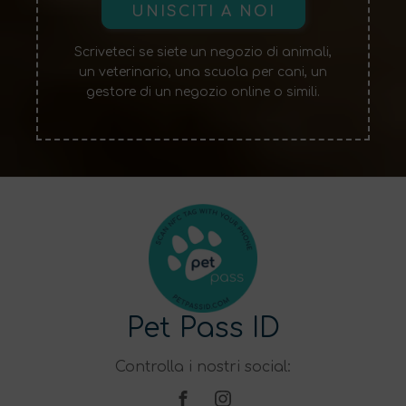
UNISCITI A NOI
Scriveteci se siete un negozio di animali,
un veterinario, una scuola per cani, un
gestore di un negozio online o simili.
Pet Pass ID
Controlla i nostri social: