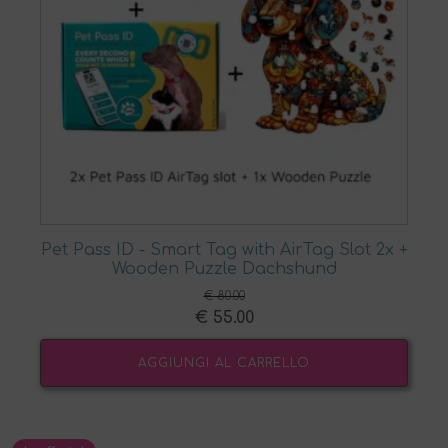
Pet Pass ID - Smart Tag with AirTag Slot 2x +
Wooden Puzzle Dachshund
€
80.00
Il
Il
€
55.00
prezzo
prezzo
AGGIUNGI AL CARRELLO
originale
attuale
era:
è:
€ 80.00.
€ 55.00.