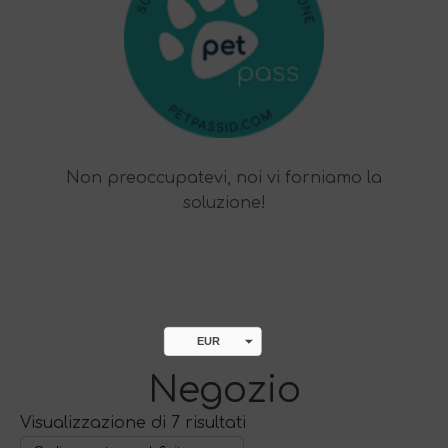
Non preoccupatevi, noi vi forniamo la
soluzione!
EUR
HUF
Negozio
Visualizzazione di 7 risultati