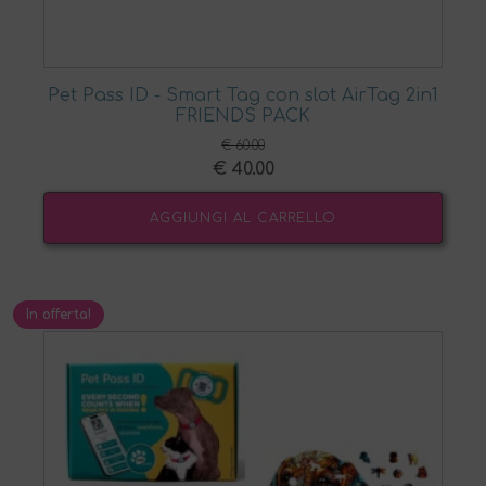
Pet Pass ID - Smart Tag con slot AirTag 2in1
FRIENDS PACK
€
60.00
Il
Il
€
40.00
prezzo
prezzo
AGGIUNGI AL CARRELLO
originale
attuale
era:
è:
€ 60.00.
€ 40.00.
In offerta!