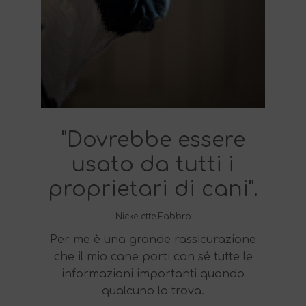
"Finalmente non
"Dovrebbe essere
solo i veterinari
usato da tutti i
hanno accesso alle
proprietari di cani".
informazioni sulla
proprietà!".
Nickelette Fabbro
Per me è una grande rassicurazione
Garry Croat
che il mio cane porti con sé tutte le
Basta toccare il telefono con il
informazioni importanti quando
collare e ricevo tutto ciò che
qualcuno lo trova.