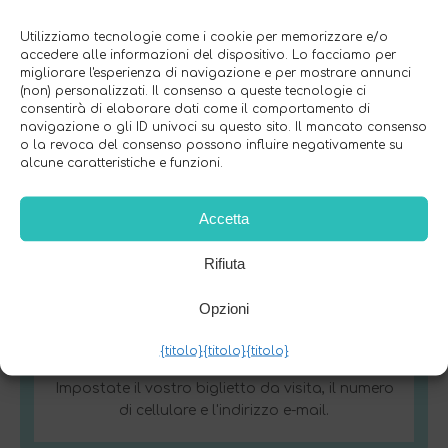
animale domestico randagio, la
prima cosa che si può vedere sul
Utilizziamo tecnologie come i cookie per memorizzare e/o
accedere alle informazioni del dispositivo. Lo facciamo per
suo profilo digitale sono le
migliorare l'esperienza di navigazione e per mostrare annunci
informazioni sul proprietario.
(non) personalizzati. Il consenso a queste tecnologie ci
consentirà di elaborare dati come il comportamento di
navigazione o gli ID univoci su questo sito. Il mancato consenso
o la revoca del consenso possono influire negativamente su
alcune caratteristiche e funzioni.
Funzioni:
Accetta
Rifiuta
Opzioni
{titolo}
{titolo}
{titolo}
Info sul proprietario
Impostate il vostro biglietto da visita, il numero
di cellulare e l'indirizzo e-mail.