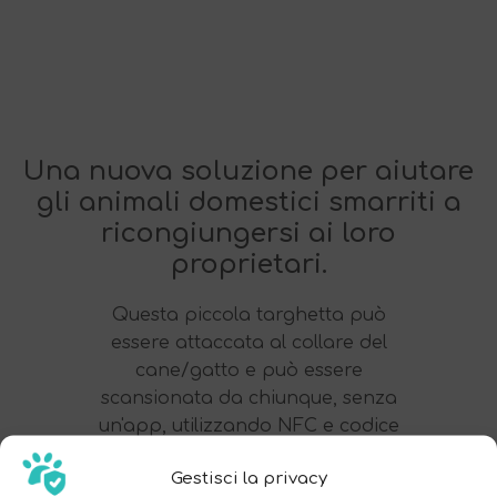
Una nuova soluzione per aiutare
gli animali domestici smarriti a
ricongiungersi ai loro
proprietari.
Questa piccola targhetta può
essere attaccata al collare del
cane/gatto e può essere
scansionata da chiunque, senza
un'app, utilizzando NFC e codice
QR.
Gestisci la privacy
Così, quando ci si imbatte in un