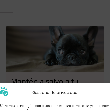
Mantén a salvo a tu
mascota
Gestionar la privacidad
Suscríbete y consigue exclusivas
Descuentos Pet
Pass ID
+ ¡consejos de seguridad para mascotas!
Utilizamos tecnologías como las cookies para almacenar y/o acceder