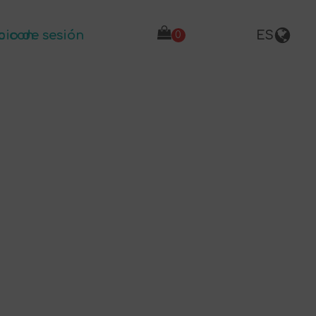
o con
cio de sesión
ES
ES