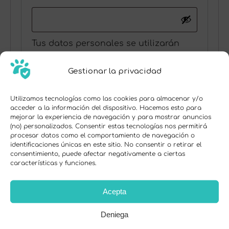
Tus datos personales se utilizarán
para apoyar tu experiencia. Más
información en
política de privacidad
.
Gestionar la privacidad
REGISTRARSE
Utilizamos tecnologías como las cookies para almacenar y/o
acceder a la información del dispositivo. Hacemos esto para
mejorar la experiencia de navegación y para mostrar anuncios
(no) personalizados. Consentir estas tecnologías nos permitirá
procesar datos como el comportamiento de navegación o
identificaciones únicas en este sitio. No consentir o retirar el
consentimiento, puede afectar negativamente a ciertas
características y funciones.
Acepta
Deniega