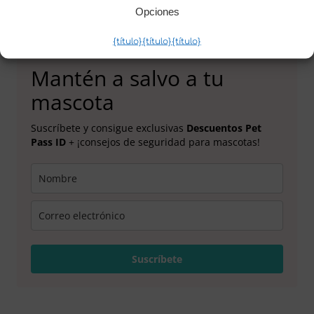
Opciones
{título}
{título}
{título}
Mantén a salvo a tu
mascota
Suscríbete y consigue exclusivas
Descuentos Pet
Pass ID
+ ¡consejos de seguridad para mascotas!
Suscríbete