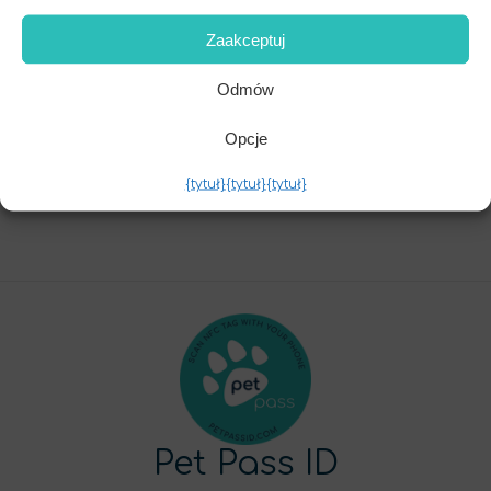
Zaakceptuj
Odmów
Opcje
Subskrybuj
{tytuł}
{tytuł}
{tytuł}
Pet Pass ID