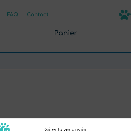
FAQ
Contact
oduits
FAQ
FR
Panier
Gérer la vie privée