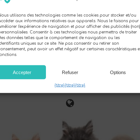
Nous utilisons des technologies comme les cookies pour stocker et/ou
accéder aux informations relatives aux appareils. Nous le faisons pour
améliorer l'expérience de navigation et pour afficher des publicités (non
personnalisées. Consentir à ces technologies nous permettra de traiter
Pet Pass ID
des données telles que le comportement de navigation ou les
dentifiants uniques sur ce site. Ne pas consentir ou retirer son
consentement, peut avoir un effet négatif sur certaines caractéristiques e
Consultez nos réseaux sociaux :
fonctions.
Accepter
Refuser
Options
Copyright © -
ClickMe Smart Card
Solutions NFC conviviales
{titre}
{titre}
{titre}
Pet Pass ID
Produits
FAQ
Contact