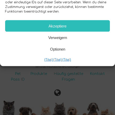
oder eindeutige IDs auf dieser Seite verarbeiten. Wenn du deine
Zustimmung verweigerst oder zurückziehst, können bestimmte
Funktionen beeinträchtigt werden.
Akzeptiere
Pet Pass ID
Verweigern
Überprüfe unsere Socials:
Optionen
{Titel}
{Titel}
{Titel}
Copyright © -
ClickMe-Smartcard
Benutzerfreundliche NFC-Lösungen
Pet
Produkte
Häufig gestellte
Kontakt
Pass ID
Fragen