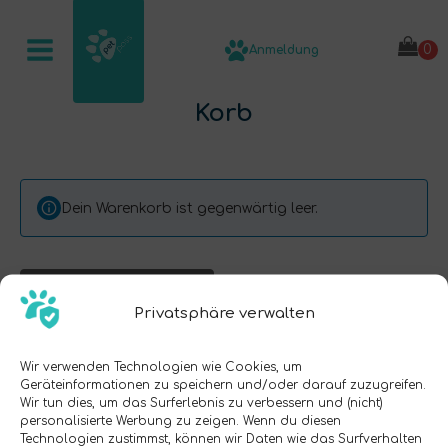
Anmeldung
Korb
Dein Warenkorb ist gegenwärtig leer.
ZURÜCK ZUM SHOP
Privatsphäre verwalten
Wir verwenden Technologien wie Cookies, um
Geräteinformationen zu speichern und/oder darauf zuzugreifen.
Wir tun dies, um das Surferlebnis zu verbessern und (nicht)
personalisierte Werbung zu zeigen. Wenn du diesen
Technologien zustimmst, können wir Daten wie das Surfverhalten