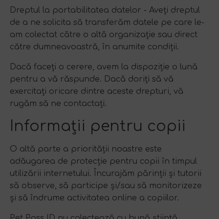
Dreptul la portabilitatea datelor - Aveți dreptul
de a ne solicita să transferăm datele pe care le-
am colectat către o altă organizație sau direct
către dumneavoastră, în anumite condiții.
Dacă faceți o cerere, avem la dispoziție o lună
pentru a vă răspunde. Dacă doriți să vă
exercitați oricare dintre aceste drepturi, vă
rugăm să ne contactați.
Informații pentru copii
O altă parte a priorității noastre este
adăugarea de protecție pentru copii în timpul
utilizării internetului. Încurajăm părinții și tutorii
să observe, să participe și/sau să monitorizeze
și să îndrume activitatea online a copiilor.
Pet Pass ID nu colectează cu bună știință