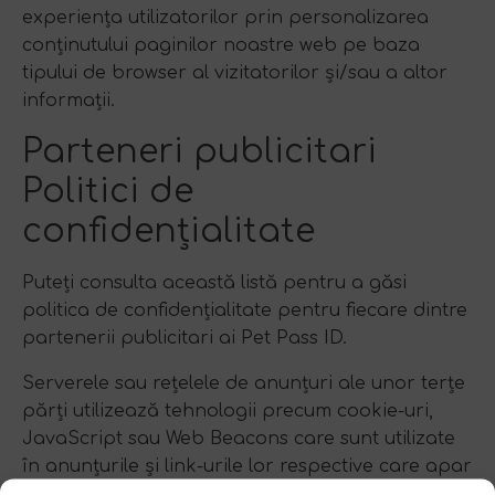
experiența utilizatorilor prin personalizarea
conținutului paginilor noastre web pe baza
tipului de browser al vizitatorilor și/sau a altor
informații.
Parteneri publicitari
Politici de
confidențialitate
Puteți consulta această listă pentru a găsi
politica de confidențialitate pentru fiecare dintre
partenerii publicitari ai Pet Pass ID.
Serverele sau rețelele de anunțuri ale unor terțe
părți utilizează tehnologii precum cookie-uri,
JavaScript sau Web Beacons care sunt utilizate
în anunțurile și link-urile lor respective care apar
pe Pet Pass ID, care sunt trimise direct către