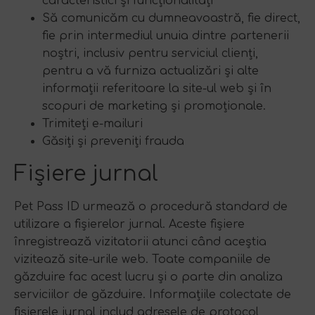
caracteristici și funcționalități
Să comunicăm cu dumneavoastră, fie direct,
fie prin intermediul unuia dintre partenerii
noștri, inclusiv pentru serviciul clienți,
pentru a vă furniza actualizări și alte
informații referitoare la site-ul web și în
scopuri de marketing și promoționale.
Trimiteți e-mailuri
Găsiți și preveniți frauda
Fișiere jurnal
Pet Pass ID urmează o procedură standard de
utilizare a fișierelor jurnal. Aceste fișiere
înregistrează vizitatorii atunci când aceștia
vizitează site-urile web. Toate companiile de
găzduire fac acest lucru și o parte din analiza
serviciilor de găzduire. Informațiile colectate de
fișierele jurnal includ adresele de protocol