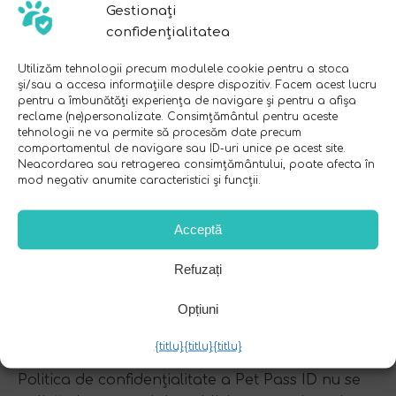
Gestionați
browserul utilizatorilor. Aceștia primesc în mod
confidențialitatea
automat adresa dumneavoastră IP atunci când
acest lucru se întâmplă. Aceste tehnologii sunt
Utilizăm tehnologii precum modulele cookie pentru a stoca
și/sau a accesa informațiile despre dispozitiv. Facem acest lucru
utilizate pentru a măsura eficiența campaniilor
pentru a îmbunătăți experiența de navigare și pentru a afișa
lor publicitare și/sau pentru a personaliza
reclame (ne)personalizate. Consimțământul pentru aceste
conținutul publicitar pe care îl vedeți pe site-urile
tehnologii ne va permite să procesăm date precum
comportamentul de navigare sau ID-uri unice pe acest site.
web pe care le vizitați.
Neacordarea sau retragerea consimțământului, poate afecta în
mod negativ anumite caracteristici și funcții.
Rețineți că Pet Pass ID nu are acces sau control
asupra acestor cookie-uri care sunt utilizate de
Acceptă
către agenții de publicitate terți.
Politicile de
Refuzați
confidențialitate ale
Opțiuni
terților
{titlu}
{titlu}
{titlu}
Politica de confidențialitate a Pet Pass ID nu se