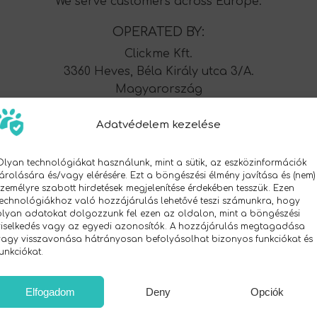
We serve customers across Europe.
OPERATED BY:
Clickme Kft.
3360 Heves, Béla Király utca 3/A.
Magyarország
VAT: HU27751307
Adatvédelem kezelése
Olyan technológiákat használunk, mint a sütik, az eszközinformációk
tárolására és/vagy elérésére. Ezt a böngészési élmény javítása és (nem)
személyre szabott hirdetések megjelenítése érdekében tesszük. Ezen
technológiákhoz való hozzájárulás lehetővé teszi számunkra, hogy
olyan adatokat dolgozzunk fel ezen az oldalon, mint a böngészési
viselkedés vagy az egyedi azonosítók. A hozzájárulás megtagadása
vagy visszavonása hátrányosan befolyásolhat bizonyos funkciókat és
funkciókat.
Elfogadom
Deny
Opciók