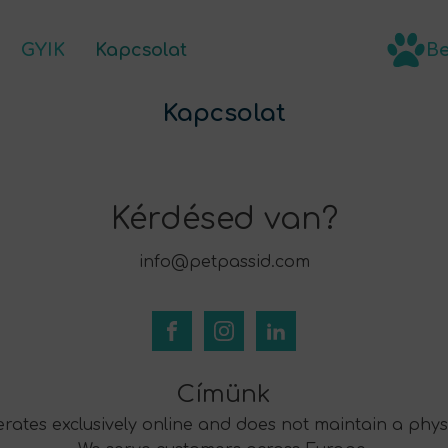
GYIK
Kapcsolat
Be
kek
GYIK
HU
Kapcsolat
Kérdésed van?
info@petpassid.com
Címünk
rates exclusively online and does not maintain a physic