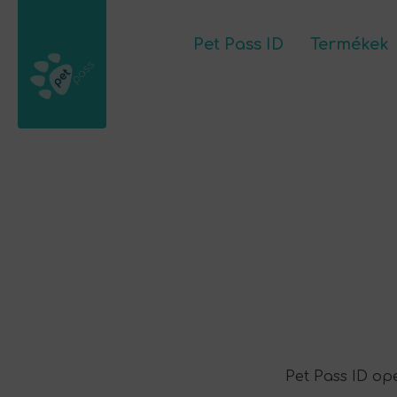
Pet Pass ID
Termékek
Pet Pass ID
Kapcsolat
Fiókom
Termé
Pet Pass ID ope