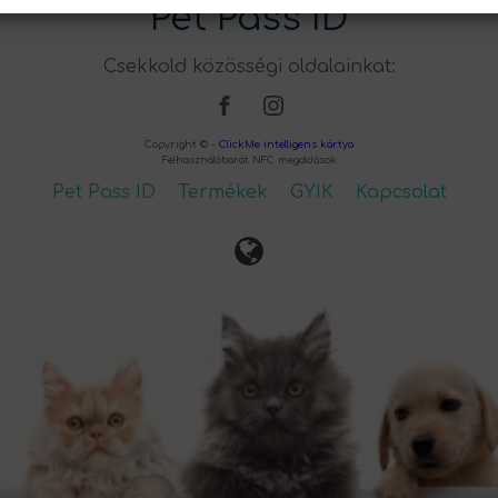
Pet Pass ID
Csekkold közösségi oldalainkat:
Copyright © -
ClickMe intelligens kártya
Felhasználóbarát NFC megoldások
Pet Pass ID
Termékek
GYIK
Kapcsolat