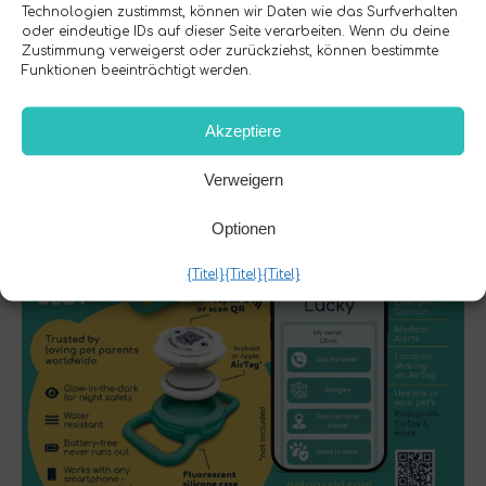
*AirTag nicht enthalten. Der Tag
Technologien zustimmst, können wir Daten wie das Surfverhalten
funktioniert auch ohne ihn.
oder eindeutige IDs auf dieser Seite verarbeiten. Wenn du deine
Zustimmung verweigerst oder zurückziehst, können bestimmte
Funktionen beeinträchtigt werden.
Bitte lies die
Häufig gestellte Fragen
und
Garantie
Abschnitt vor der Benutzung.
Akzeptiere
Verweigern
Optionen
{Titel}
{Titel}
{Titel}