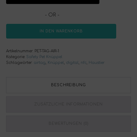
- OR -
IN DEN WARENKORB
Artikelnummer:
PET-TAG-AIR-1
Kategorie:
Safety Pet Knüppel
Schlagwörter:
airtag
,
Knüppel
,
digital
,
nfc
,
Haustier
BESCHREIBUNG
ZUSÄTZLICHE INFORMATIONEN
BEWERTUNGEN (0)